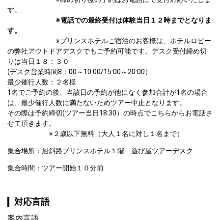
す。

※電話での最終受付は体験当日１２時までとなりま
す。
　　　　　　　※プリンスホテルご宿泊のお客様は、ホテルロビー
の弊社アウトドアデスクでもご予約可能です。デスク受付締め切
りは当日１８：３０

(デスク営業時間8：00～10:00/15:00～20:00）

最少催行人数：２名様

1名でご予約の後、当該日の予約が他になく参加合計が1名の場合
は、最少催行人数に満たないためツアー中止となります。

その際は予約締切(ツアー当日18:30）の時点でこちらからお電話さ
せて頂きます。

　　　　　　※２歳以下無料（大人１名に対し１名まで）
集合場所：屈斜路プリンスホテル１階　遊び屋ツアーデスク
集合時間：ツアー開始１０分前
対応言語
案内言語