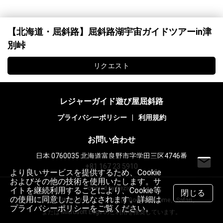
【北海道・屈斜路】屈斜路湖宇宙ガイドツアーin津
別峠
リクエスト
レジャーガイド遊び屋屈斜路
プライバシーポリシー
|
利用規約
お問い合わせ
日本 0760035 北海道富良野市字学田三区4746番
+81 167 23 5910
より良いサービスを提供するため、Cookie
およびその他の技術を使用いたします。サ
Powered by Rezio
イトを継続利用することにより、Cookie等
閉じる
の使用に同意したと見なされます。詳細は
快適なウェブ体験のため、ブラウザは Google Chrome、Safari、
プライバシーポリシーをご覧ください。
または Microsoft Edge のご利用を推奨しています。