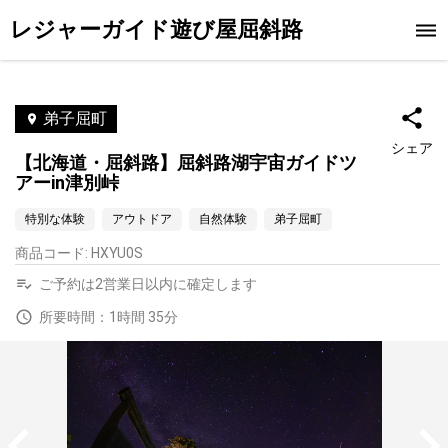
レジャーガイド遊び屋屈斜路
弟子屈町
シェア
【北海道・屈斜路】屈斜路湖宇宙ガイドツ
アーin津別峠
特別な体験
アウトドア
自然体験
弟子屈町
商品コード
:
HXYU0S
ご予約は2営業日以内に確定します
所要時間：1時間 35分