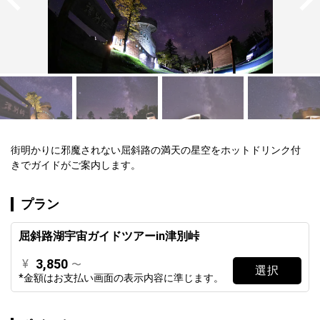
街明かりに邪魔されない屈斜路の満天の星空をホットドリンク付
きでガイドがご案内します。
プラン
屈斜路湖宇宙ガイドツアーin津別峠
3,850
¥
〜
選択
*金額はお支払い画面の表示内容に準じます。