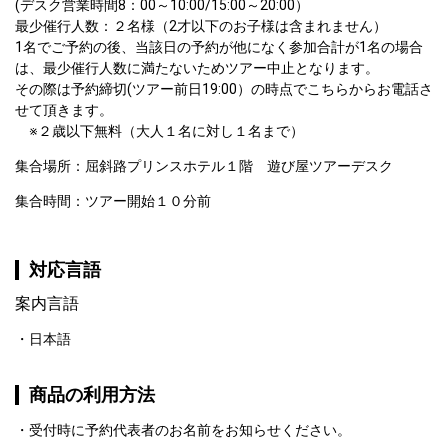
(デスク営業時間8：00～10:00/15:00～20:00）

最少催行人数：２名様（2才以下のお子様は含まれません）

1名でご予約の後、当該日の予約が他になく参加合計が1名の場合
は、最少催行人数に満たないためツアー中止となります。

その際は予約締切(ツアー前日19:00）の時点でこちらからお電話さ
せて頂きます。

　※２歳以下無料（大人１名に対し１名まで）
集合場所：屈斜路プリンスホテル１階　遊び屋ツアーデスク
集合時間：ツアー開始１０分前
対応言語
案内言語
日本語
商品の利用方法
受付時に予約代表者のお名前をお知らせください。