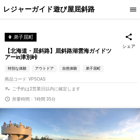
レジャーガイド遊び屋屈斜路
弟子屈町
シェア
【北海道・屈斜路】屈斜路湖雲海ガイドツ
アーin津別峠
特別な体験
アウトドア
自然体験
弟子屈町
商品コード
:
VPSOAS
ご予約は2営業日以内に確定します
所要時間：1時間 35分